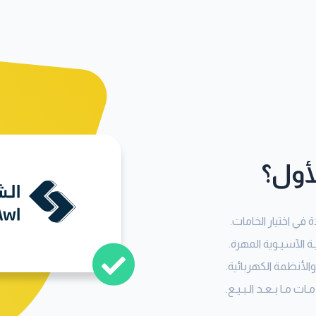
لأول؟
في اختيار الخامات.
ـة الآسيـوية المهرة.
الأنظمة الكهربائية.
ـات مـا بـعـد الـبـيـع.