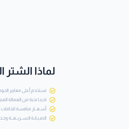
لماذا الشتر ا
نستخدم أعلى معايير الجودة 
لدينـا نخبة من العمالة الفني
أسـعــار منافسة للخامات و
الصـيـانـة الـســريــعــة وخـدم